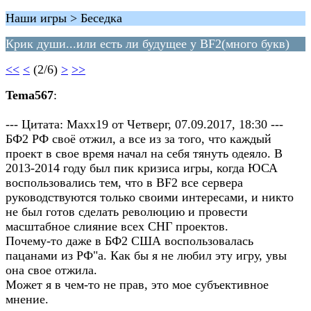
Наши игры > Беседка
Крик души...или есть ли будущее у BF2(много букв)
<<
<
(2/6)
>
>>
Tema567
:
--- Цитата: Maxx19 от Четверг, 07.09.2017, 18:30 ---
БФ2 РФ своё отжил, а все из за того, что каждый
проект в свое время начал на себя тянуть одеяло. В
2013-2014 году был пик кризиса игры, когда ЮСА
воспользовались тем, что в BF2 все сервера
руководствуются только своими интересами, и никто
не был готов сделать революцию и провести
масштабное слияние всех СНГ проектов.
Почему-то даже в БФ2 США воспользовалась
пацанами из РФ"а. Как бы я не любил эту игру, увы
она свое отжила.
Может я в чем-то не прав, это мое субъективное
мнение.