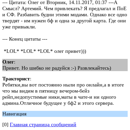
--- Цитата: Олег от Вторник, 14.11.2017, 01:37 ---А
Смысл? Артемий. Чем привлекать? Я предлагал и ПоЕ
и СФ. Разбавить будни этими модами. Однако все одно
твердят - им нужен бф и одна за другой карта. Где они
уже привыкли.
--- Конец цитаты ---
*LOL* *LOL* *LOL* олег привет)))
Олег
:
Привет. Но шибко не радуйся :-) Развлекайтесь)
Тракторист
:
Ребятки,вы вот постоянно ныли про онлайн,а в итоге
что мы видим в пятницу вечером-бейз
рейп,недопустимые ники,маты в чате-и ни одного
админа.Отличное будущее у бф2 и этого сервера.
Навигация
[0]
Главная страница сообщений