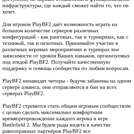
инфраструктуры, где каждый сможет найти то, что он
хочет.
Для игроков PlayBF2 даёт возможность играть на
большом количестве серверов различных
конфигураций - как ранговых, так и турнирных, как с
техникой, так и пехотных. Принимайте участие в
различных игровых мероприятиях и турнирах вне
зависимости от уровня Ваших навыков, организуемых
под эгидой PlayBF2. Получайте качественную
поддержку и помощь сообщества по любым вопросам.
PlayBF2 ненавидят читеры - будучи забанены на одном
сервере альянса, они отправляются в бан на всех
серверах PlayBF2.
PlayBF2 стремится стать общим игровым сообществом
с целью сделать максимально комфортным
времяпрепровождение каждого игрока в игре
Battlefield 2. Мы будем рады видеть в качестве
равноправных партнёров PlayBF2 все