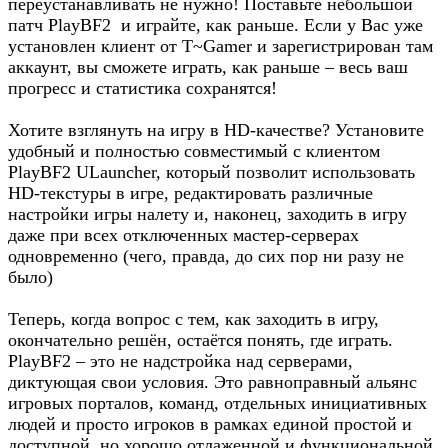
переустанавливать не нужно! Поставьте небольшой
патч PlayBF2 и играйте, как раньше. Если у Вас уже
установлен клиент от T~Gamer и зарегистрирован там
аккаунт, вы сможете играть, как раньше – весь ваш
прогресс и статистика сохранятся!
Хотите взглянуть на игру в HD-качестве? Установите
удобный и полностью совместимый с клиентом
PlayBF2 ULauncher, который позволит использовать
HD-текстуры в игре, редактировать различные
настройки игры налету и, наконец, заходить в игру
даже при всех отключенных мастер-серверах
одновременно (чего, правда, до сих пор ни разу не
было)
Теперь, когда вопрос с тем, как заходить в игру,
окончательно решён, остаётся понять, где играть.
PlayBF2 – это не надстройка над серверами,
диктующая свои условия. Это равноправный альянс
игровых порталов, команд, отдельных инициативных
людей и просто игроков в рамках единой простой и
доступной, но хорошо отлаженной и функциональной